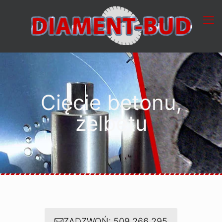
Cięcie betonu,
żelbetu
ZADZWOŃ: 509 266 295