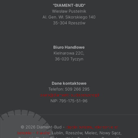
"DIAMENT-BUD"
Wiesław Pustelnik
Al. Gen. Wł. Sikorskiego 140
35-304 Rzeszów
Biuro Handlowe
Kielnarowa 22C,
36-020 Tyczyn
Dane kontaktowe
Telefon:
509 266 295
biuro@diament-bud.rzeszow.pl
NIP: 795-175-51-96
© 2026 Diament-Bud -
cięcie betonu, wiercenie w
betonie - Kraków
, Lublin, Rzeszów, Mielec, Nowy Sącz,