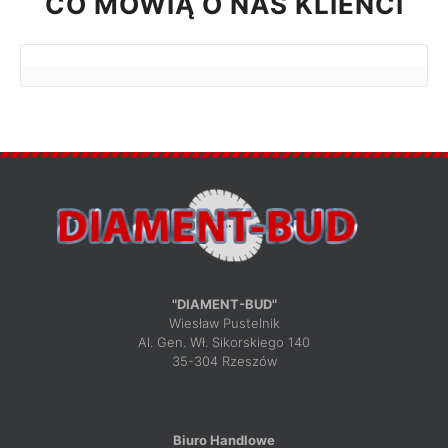
CO MÓWIĄ O NAS KLIENCI
"DIAMENT-BUD"
Wiesław Pustelnik
Al. Gen. Wł. Sikorskiego 140
35-304 Rzeszów
Biuro Handlowe