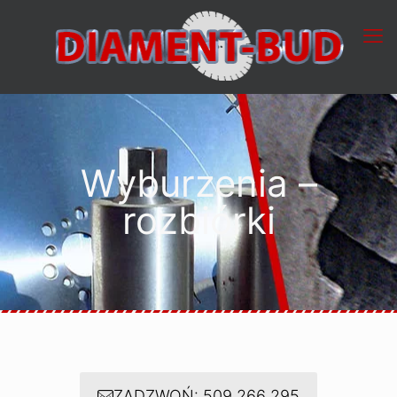
Wyburzenia –
rozbiórki
ZADZWOŃ: 509 266 295